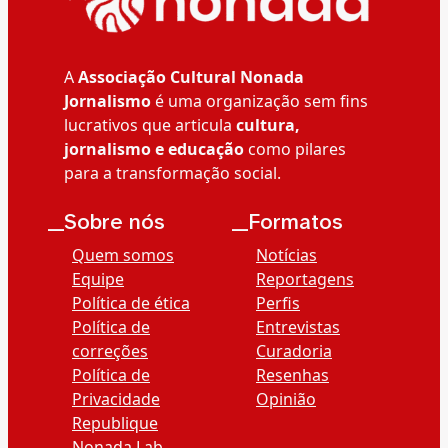
A
Associação Cultural Nonada
Jornalismo
é uma organização sem fins
lucrativos que articula
cultura,
jornalismo e educação
como pilares
para a transformação social.
__Sobre nós
__Formatos
Quem somos
Notícias
Equipe
Reportagens
Política de ética
Perfis
Política de
Entrevistas
correções
Curadoria
Política de
Resenhas
Privacidade
Opinião
Republique
Nonada Lab