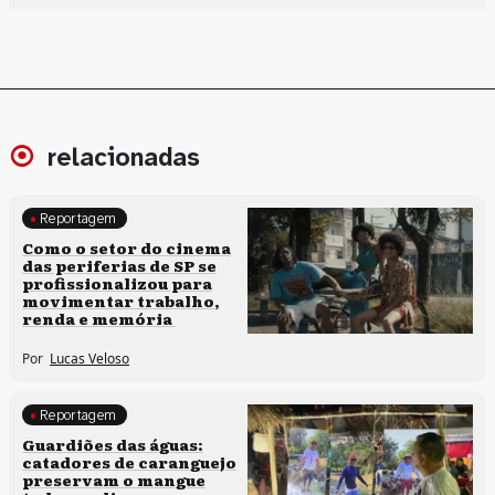
relacionadas
Reportagem
Políticas culturais
Como o setor do cinema
das periferias de SP se
profissionalizou para
movimentar trabalho,
renda e memória
Por
Lucas Veloso
Reportagem
Clima e cultura
Guardiões das águas:
catadores de caranguejo
preservam o mangue