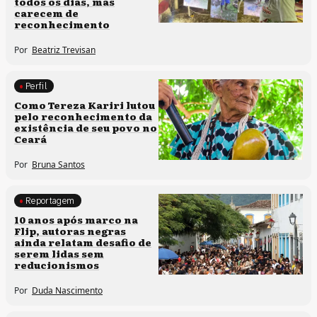
todos os dias, mas
carecem de
reconhecimento
Por
Beatriz Trevisan
Perfil
Comunidades tradicionais
Como Tereza Kariri lutou
pelo reconhecimento da
existência de seu povo no
Ceará
Por
Bruna Santos
Reportagem
Processos artísticos
10 anos após marco na
Flip, autoras negras
ainda relatam desafio de
serem lidas sem
reducionismos
Por
Duda Nascimento