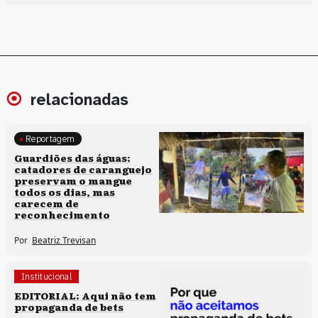
relacionadas
Reportagem
Clima e cultura
Guardiões das águas:
catadores de caranguejo
preservam o mangue
todos os dias, mas
carecem de
reconhecimento
Por
Beatriz Trevisan
Institucional
EDITORIAL: Aqui não tem
propaganda de bets