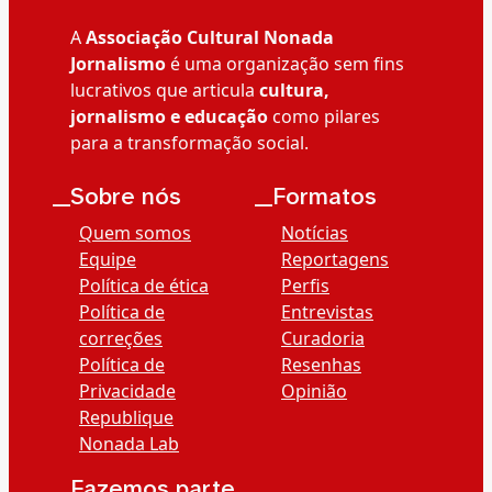
A
Associação Cultural Nonada
Jornalismo
é uma organização sem fins
lucrativos que articula
cultura,
jornalismo e educação
como pilares
para a transformação social.
__Sobre nós
__Formatos
Quem somos
Notícias
Equipe
Reportagens
Política de ética
Perfis
Política de
Entrevistas
correções
Curadoria
Política de
Resenhas
Privacidade
Opinião
Republique
Nonada Lab
__Fazemos parte