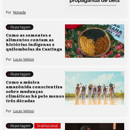
Por
Nonada
Reportagem
Clima e cultura
Como as sementes e
alimentos contam as
Comunidades tradicionais
histórias indígenas e
quilombolas da Caatinga
Por
Lucas Veloso
Reportagem
Clima e cultura
Como a música
amazônida conscientiza
sobre mudanças
climáticas há pelo menos
três décadas
Por
Lucas Veloso
Reportagem
Institucional