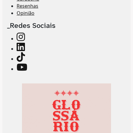
Resenhas
Opinião
_Redes Sociais