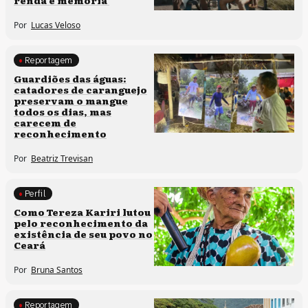
Por
Lucas Veloso
Reportagem
Clima e cultura
Guardiões das águas:
catadores de caranguejo
preservam o mangue
todos os dias, mas
carecem de
reconhecimento
Por
Beatriz Trevisan
Perfil
Comunidades tradicionais
Como Tereza Kariri lutou
pelo reconhecimento da
existência de seu povo no
Ceará
Por
Bruna Santos
Reportagem