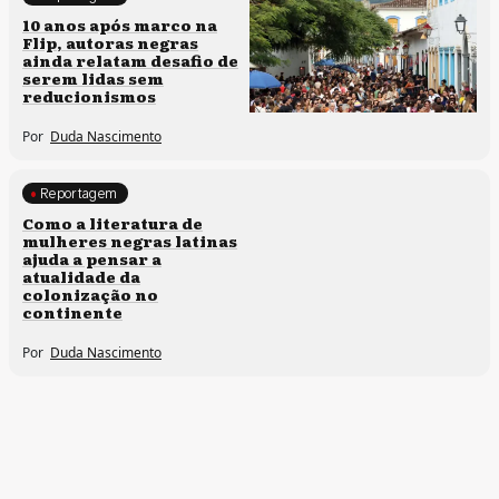
Processos artísticos
10 anos após marco na
Flip, autoras negras
ainda relatam desafio de
serem lidas sem
reducionismos
Por
Duda Nascimento
Reportagem
Direitos humanos
Como a literatura de
mulheres negras latinas
ajuda a pensar a
atualidade da
colonização no
continente
Por
Duda Nascimento