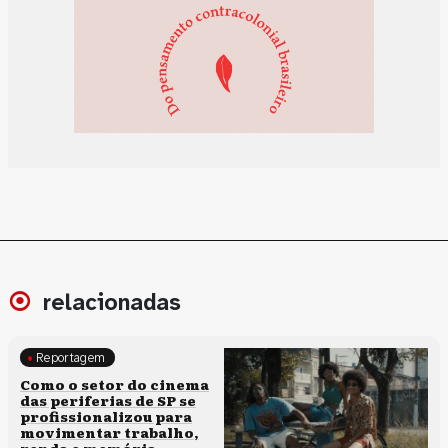
relacionadas
Reportagem
Políticas culturais
Como o setor do cinema
das periferias de SP se
profissionalizou para
movimentar trabalho,
renda e memória