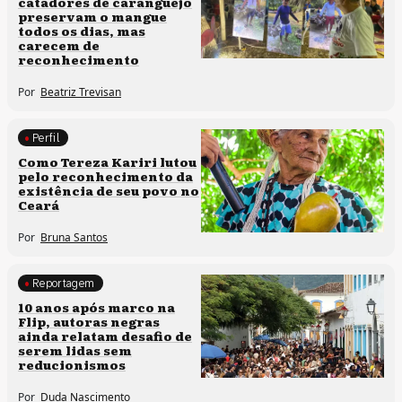
catadores de caranguejo
preservam o mangue
todos os dias, mas
carecem de
reconhecimento
Por
Beatriz Trevisan
Perfil
Comunidades tradicionais
Como Tereza Kariri lutou
pelo reconhecimento da
existência de seu povo no
Ceará
Por
Bruna Santos
Reportagem
Processos artísticos
10 anos após marco na
Flip, autoras negras
ainda relatam desafio de
serem lidas sem
reducionismos
Por
Duda Nascimento