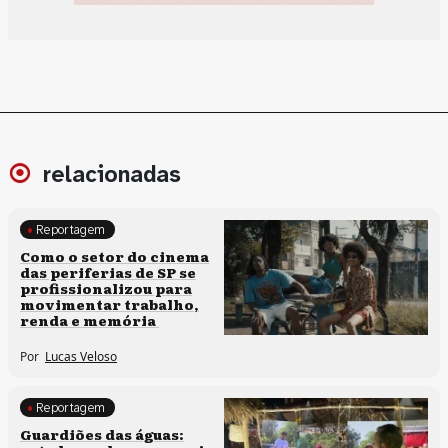
relacionadas
Reportagem
Políticas culturais
Como o setor do cinema
das periferias de SP se
profissionalizou para
movimentar trabalho,
renda e memória
Por
Lucas Veloso
Reportagem
Clima e cultura
Guardiões das águas: