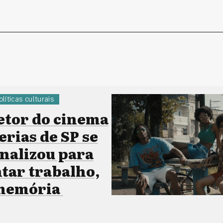
olíticas culturais
etor do cinema
erias de SP se
onalizou para
ar trabalho,
 memória