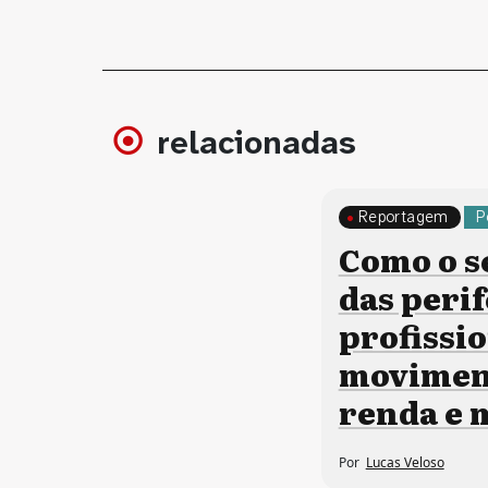
relacionadas
Reportagem
P
Como o s
das perif
profissi
moviment
renda e
Por
Lucas Veloso