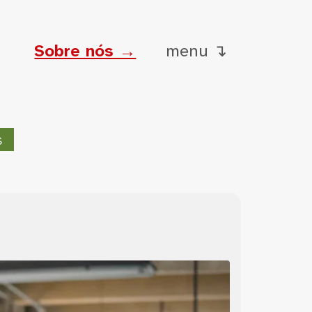
Sobre nós →
menu ↴
s