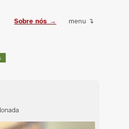
Sobre nós →
menu ↴
s
 Nonada