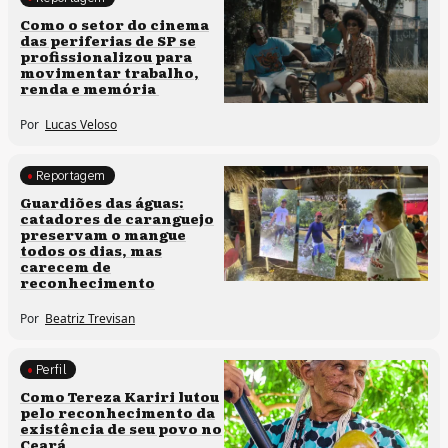
Políticas culturais
Como o setor do cinema
das periferias de SP se
profissionalizou para
movimentar trabalho,
renda e memória
Por
Lucas Veloso
Reportagem
Clima e cultura
Guardiões das águas:
catadores de caranguejo
preservam o mangue
todos os dias, mas
carecem de
reconhecimento
Por
Beatriz Trevisan
Perfil
Comunidades tradicionais
Como Tereza Kariri lutou
pelo reconhecimento da
existência de seu povo no
Ceará