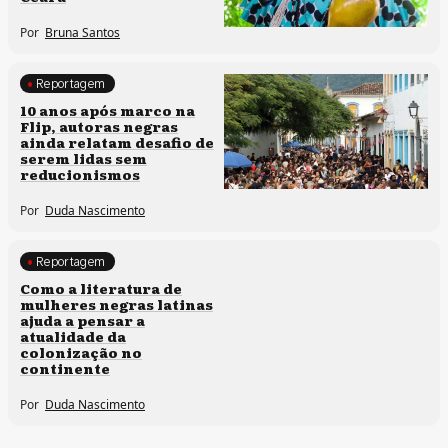
Por
Bruna Santos
Reportagem
Processos artísticos
10 anos após marco na
Flip, autoras negras
ainda relatam desafio de
serem lidas sem
reducionismos
Por
Duda Nascimento
Reportagem
Direitos humanos
Como a literatura de
mulheres negras latinas
ajuda a pensar a
atualidade da
colonização no
continente
Por
Duda Nascimento