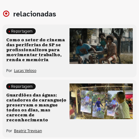
relacionadas
Reportagem
Políticas culturais
Como o setor do cinema
das periferias de SP se
profissionalizou para
movimentar trabalho,
renda e memória
Por
Lucas Veloso
Reportagem
Clima e cultura
Guardiões das águas:
catadores de caranguejo
preservam o mangue
todos os dias, mas
carecem de
reconhecimento
Por
Beatriz Trevisan