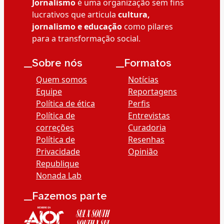
Jornalismo
é uma organização sem fins
lucrativos que articula
cultura,
jornalismo e educação
como pilares
para a transformação social.
__Sobre nós
__Formatos
Quem somos
Notícias
Equipe
Reportagens
Política de ética
Perfis
Política de
Entrevistas
correções
Curadoria
Política de
Resenhas
Privacidade
Opinião
Republique
Nonada Lab
__Fazemos parte