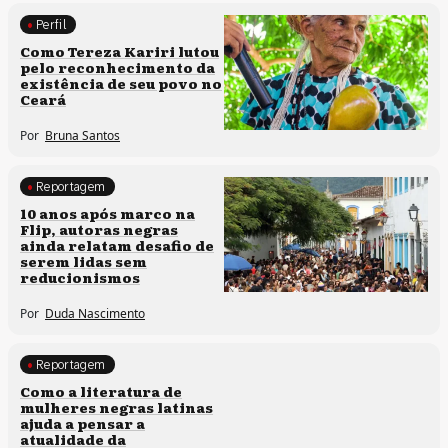
Perfil
Comunidades tradicionais
Como Tereza Kariri lutou
pelo reconhecimento da
existência de seu povo no
Ceará
Por
Bruna Santos
Reportagem
Processos artísticos
10 anos após marco na
Flip, autoras negras
ainda relatam desafio de
serem lidas sem
reducionismos
Por
Duda Nascimento
Reportagem
Direitos humanos
Como a literatura de
mulheres negras latinas
ajuda a pensar a
atualidade da