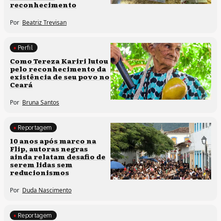
reconhecimento
Por
Beatriz Trevisan
Perfil
Comunidades tradicionais
Como Tereza Kariri lutou
pelo reconhecimento da
existência de seu povo no
Ceará
Por
Bruna Santos
Reportagem
Processos artísticos
10 anos após marco na
Flip, autoras negras
ainda relatam desafio de
serem lidas sem
reducionismos
Por
Duda Nascimento
Reportagem