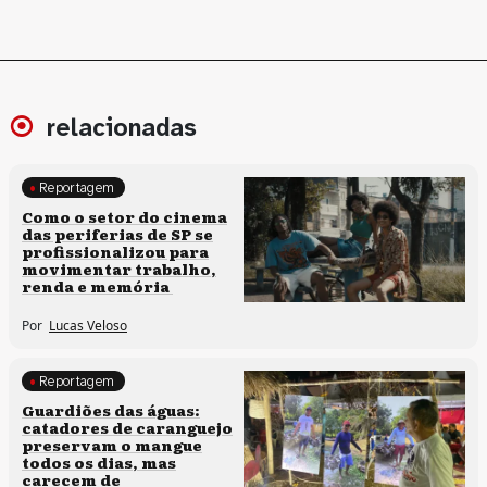
relacionadas
Reportagem
Políticas culturais
Como o setor do cinema
das periferias de SP se
profissionalizou para
movimentar trabalho,
renda e memória
Por
Lucas Veloso
Reportagem
Clima e cultura
Guardiões das águas:
catadores de caranguejo
preservam o mangue
todos os dias, mas
carecem de