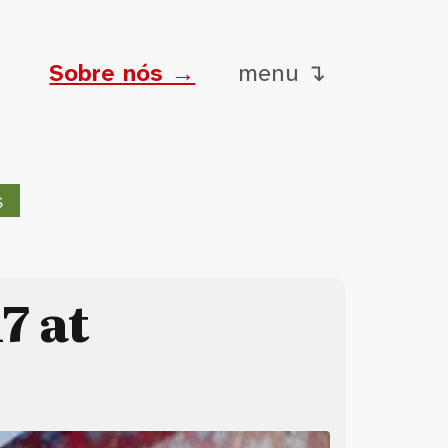
Sobre nós →
menu ↴
s
7 at