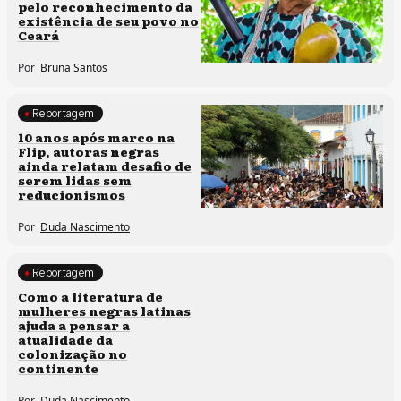
pelo reconhecimento da
existência de seu povo no
Ceará
Por
Bruna Santos
Reportagem
Processos artísticos
10 anos após marco na
Flip, autoras negras
ainda relatam desafio de
serem lidas sem
reducionismos
Por
Duda Nascimento
Reportagem
Direitos humanos
Como a literatura de
mulheres negras latinas
ajuda a pensar a
atualidade da
colonização no
continente
Por
Duda Nascimento