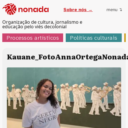
Sobre nós →
menu ↴
Organização de cultura, jornalismo e
educação pelo viés decolonial
Processos artísticos
Políticas culturais
Kauane_FotoAnnaOrtegaNonad