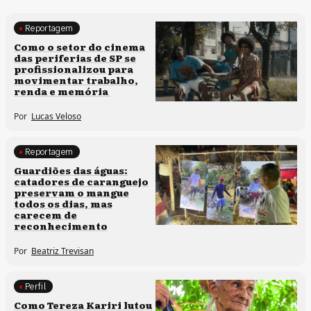
Reportagem
Políticas culturais
Como o setor do cinema
das periferias de SP se
profissionalizou para
movimentar trabalho,
renda e memória
Por
Lucas Veloso
Reportagem
Clima e cultura
Guardiões das águas:
catadores de caranguejo
preservam o mangue
todos os dias, mas
carecem de
reconhecimento
Por
Beatriz Trevisan
Perfil
Comunidades tradicionais
Como Tereza Kariri lutou