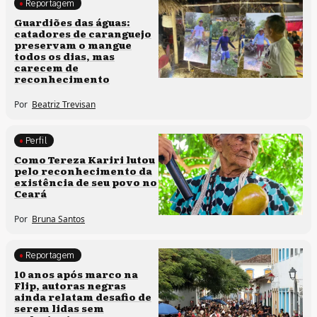
Reportagem
Clima e cultura
Guardiões das águas:
catadores de caranguejo
preservam o mangue
todos os dias, mas
carecem de
reconhecimento
Por
Beatriz Trevisan
Perfil
Comunidades tradicionais
Como Tereza Kariri lutou
pelo reconhecimento da
existência de seu povo no
Ceará
Por
Bruna Santos
Reportagem
Processos artísticos
10 anos após marco na
Flip, autoras negras
ainda relatam desafio de
serem lidas sem