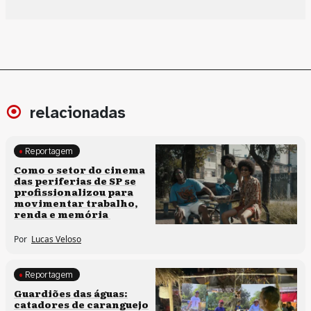
relacionadas
Reportagem
Políticas culturais
Como o setor do cinema
das periferias de SP se
profissionalizou para
movimentar trabalho,
renda e memória
Por
Lucas Veloso
Reportagem
Clima e cultura
Guardiões das águas:
catadores de caranguejo