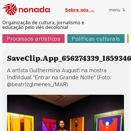
Sobre nós →
menu ↴
Organização de cultura, jornalismo e
educação pelo viés decolonial
Processos artísticos
Políticas culturais
SaveClip.App_656274339_1859346
A artista Guilhermina Augusti na mostra
individual “Entrar na Grande Noite” (Foto:
@beatrizgimenes_/MAR)