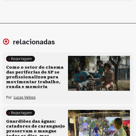
relacionadas
Reportagem
Políticas culturais
Como o setor do cinema
das periferias de SP se
profissionalizou para
movimentar trabalho,
renda e memória
Por
Lucas Veloso
Reportagem
Clima e cultura
Guardiões das águas:
catadores de caranguejo
preservam o mangue
todos os dias, mas