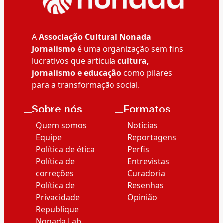
A
Associação Cultural Nonada
Jornalismo
é uma organização sem fins
lucrativos que articula
cultura,
jornalismo e educação
como pilares
para a transformação social.
__Sobre nós
__Formatos
Quem somos
Notícias
Equipe
Reportagens
Política de ética
Perfis
Política de
Entrevistas
correções
Curadoria
Política de
Resenhas
Privacidade
Opinião
Republique
Nonada Lab