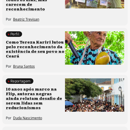
carecem de
reconhecimento
Por
Beatriz Trevisan
Perfil
Comunidades tradicionais
Como Tereza Kariri lutou
pelo reconhecimento da
existência de seu povo no
Ceará
Por
Bruna Santos
Reportagem
Processos artísticos
10 anos após marco na
Flip, autoras negras
ainda relatam desafio de
serem lidas sem
reducionismos
Por
Duda Nascimento