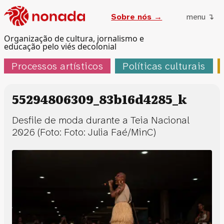
Sobre nós →
menu ↴
Organização de cultura, jornalismo e
educação pelo viés decolonial
Processos artísticos
Políticas culturais
55294806309_83b16d4285_k
Desfile de moda durante a Teia Nacional
2026 (Foto: Foto: Julia Faé/MinC)