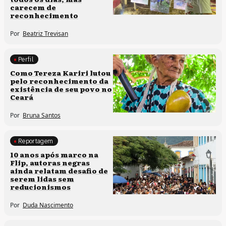
carecem de
reconhecimento
Por
Beatriz Trevisan
Perfil
Comunidades tradicionais
Como Tereza Kariri lutou
pelo reconhecimento da
existência de seu povo no
Ceará
Por
Bruna Santos
Reportagem
Processos artísticos
10 anos após marco na
Flip, autoras negras
ainda relatam desafio de
serem lidas sem
reducionismos
Por
Duda Nascimento