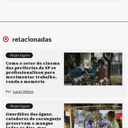
relacionadas
Reportagem
Políticas culturais
Como o setor do cinema
das periferias de SP se
profissionalizou para
movimentar trabalho,
renda e memória
Por
Lucas Veloso
Reportagem
Clima e cultura
Guardiões das águas:
catadores de caranguejo
preservam o mangue
todos os dias, mas