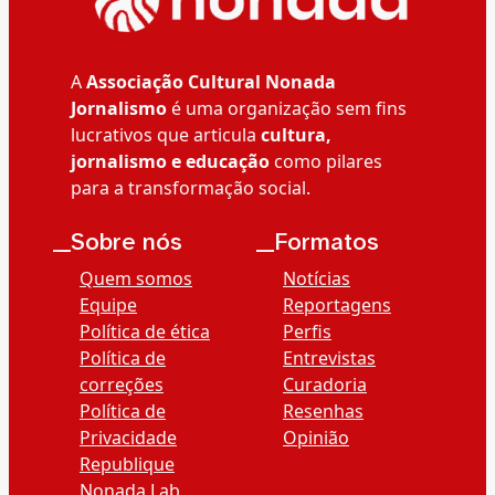
A
Associação Cultural Nonada
Jornalismo
é uma organização sem fins
lucrativos que articula
cultura,
jornalismo e educação
como pilares
para a transformação social.
__Sobre nós
__Formatos
Quem somos
Notícias
Equipe
Reportagens
Política de ética
Perfis
Política de
Entrevistas
correções
Curadoria
Política de
Resenhas
Privacidade
Opinião
Republique
Nonada Lab