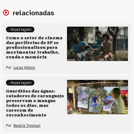
relacionadas
Reportagem
Políticas culturais
Como o setor do cinema
das periferias de SP se
profissionalizou para
movimentar trabalho,
renda e memória
Por
Lucas Veloso
Reportagem
Clima e cultura
Guardiões das águas:
catadores de caranguejo
preservam o mangue
todos os dias, mas
carecem de
reconhecimento
Por
Beatriz Trevisan