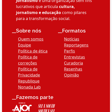
Jornalismo
é uma organização sem fins
lucrativos que articula
cultura,
jornalismo e educação
como pilares
para a transformação social.
__Sobre nós
__Formatos
Quem somos
Notícias
Equipe
Reportagens
Política de ética
Perfis
Política de
Entrevistas
correções
Curadoria
Política de
Resenhas
Privacidade
Opinião
Republique
Nonada Lab
__Fazemos parte