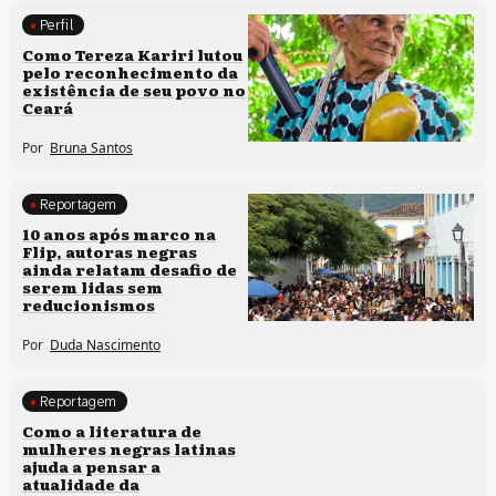
Perfil
Comunidades tradicionais
Como Tereza Kariri lutou
pelo reconhecimento da
existência de seu povo no
Ceará
Por
Bruna Santos
Reportagem
Processos artísticos
10 anos após marco na
Flip, autoras negras
ainda relatam desafio de
serem lidas sem
reducionismos
Por
Duda Nascimento
Reportagem
Direitos humanos
Como a literatura de
mulheres negras latinas
ajuda a pensar a
atualidade da