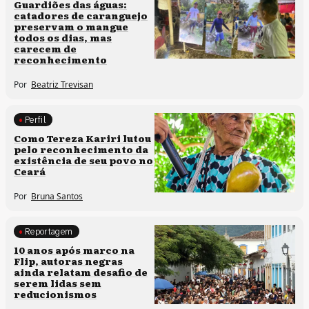
Clima e cultura
Guardiões das águas:
catadores de caranguejo
preservam o mangue
todos os dias, mas
carecem de
reconhecimento
Por
Beatriz Trevisan
Perfil
Comunidades tradicionais
Como Tereza Kariri lutou
pelo reconhecimento da
existência de seu povo no
Ceará
Por
Bruna Santos
Reportagem
Processos artísticos
10 anos após marco na
Flip, autoras negras
ainda relatam desafio de
serem lidas sem
reducionismos