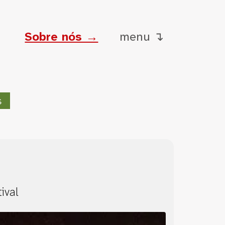
Sobre nós →
menu ↴
s
ival