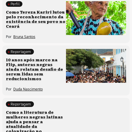
Perfil
Comunidades tradicionais
Como Tereza Kariri lutou
pelo reconhecimento da
existência de seu povo no
Ceará
Por
Bruna Santos
Reportagem
Processos artísticos
10 anos após marco na
Flip, autoras negras
ainda relatam desafio de
serem lidas sem
reducionismos
Por
Duda Nascimento
Reportagem
Direitos humanos
Como a literatura de
mulheres negras latinas
ajuda a pensar a
atualidade da
colonização no