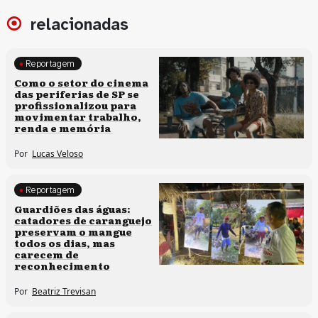
relacionadas
Reportagem
Políticas culturais
Como o setor do cinema
das periferias de SP se
profissionalizou para
movimentar trabalho,
renda e memória
Por
Lucas Veloso
Reportagem
Clima e cultura
Guardiões das águas:
catadores de caranguejo
preservam o mangue
todos os dias, mas
carecem de
reconhecimento
Por
Beatriz Trevisan