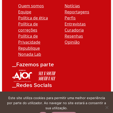
Quem somos
Notícias
Equipe
Reportagens
Política de ética
Perfis
Política de
Entrevistas
correções
Curadoria
Política de
Resenhas
Privacidade
Opinião
Republique
Nonada Lab
__Fazemos parte
__Redes Sociais
Este site utiliza cookies para permitir uma melhor experiência
por parte do utilizador. Ao navegar no site estará a consentir a
sua utilização.