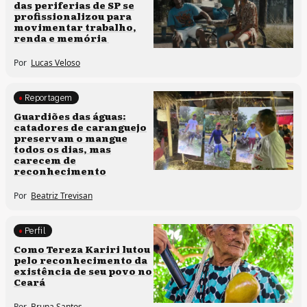
das periferias de SP se
profissionalizou para
movimentar trabalho,
renda e memória
Por
Lucas Veloso
Reportagem
Clima e cultura
Guardiões das águas:
catadores de caranguejo
preservam o mangue
todos os dias, mas
carecem de
reconhecimento
Por
Beatriz Trevisan
Perfil
Comunidades tradicionais
Como Tereza Kariri lutou
pelo reconhecimento da
existência de seu povo no
Ceará
Por
Bruna Santos