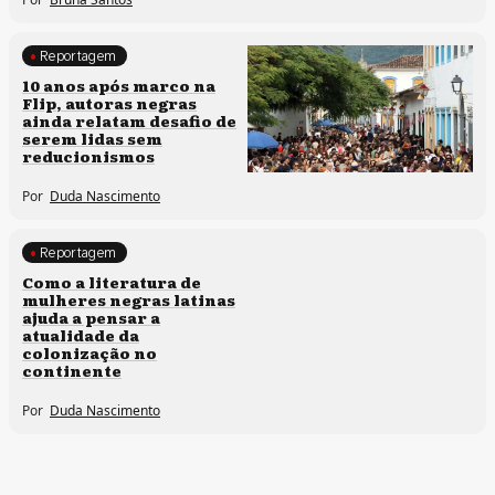
Reportagem
Processos artísticos
10 anos após marco na
Flip, autoras negras
ainda relatam desafio de
serem lidas sem
reducionismos
Por
Duda Nascimento
Reportagem
Direitos humanos
Como a literatura de
mulheres negras latinas
ajuda a pensar a
atualidade da
colonização no
continente
Por
Duda Nascimento