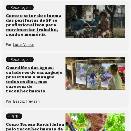
Reportagem
Políticas culturais
Como o setor do cinema
das periferias de SP se
profissionalizou para
movimentar trabalho,
renda e memória
Por
Lucas Veloso
Reportagem
Clima e cultura
Guardiões das águas:
catadores de caranguejo
preservam o mangue
todos os dias, mas
carecem de
reconhecimento
Por
Beatriz Trevisan
Perfil
Comunidades tradicionais
Como Tereza Kariri lutou
pelo reconhecimento da