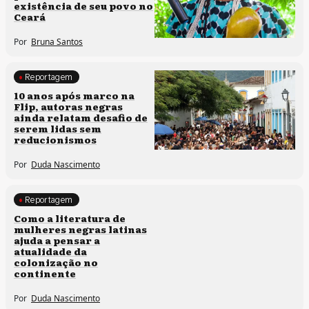
existência de seu povo no
Ceará
Por
Bruna Santos
Reportagem
Processos artísticos
10 anos após marco na
Flip, autoras negras
ainda relatam desafio de
serem lidas sem
reducionismos
Por
Duda Nascimento
Reportagem
Direitos humanos
Como a literatura de
mulheres negras latinas
ajuda a pensar a
atualidade da
colonização no
continente
Por
Duda Nascimento