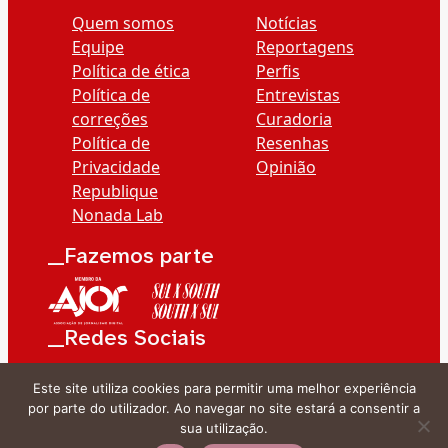
Quem somos
Notícias
Equipe
Reportagens
Política de ética
Perfis
Política de
Entrevistas
correções
Curadoria
Política de
Resenhas
Privacidade
Opinião
Republique
Nonada Lab
__Fazemos parte
__Redes Sociais
Este site utiliza cookies para permitir uma melhor experiência
por parte do utilizador. Ao navegar no site estará a consentir a
sua utilização.