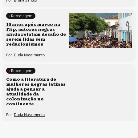
Por
Bruna Santos
Reportagem
Processos artísticos
10 anos após marco na
Flip, autoras negras
ainda relatam desafio de
serem lidas sem
reducionismos
Por
Duda Nascimento
Reportagem
Direitos humanos
Como a literatura de
mulheres negras latinas
ajuda a pensar a
atualidade da
colonização no
continente
Por
Duda Nascimento