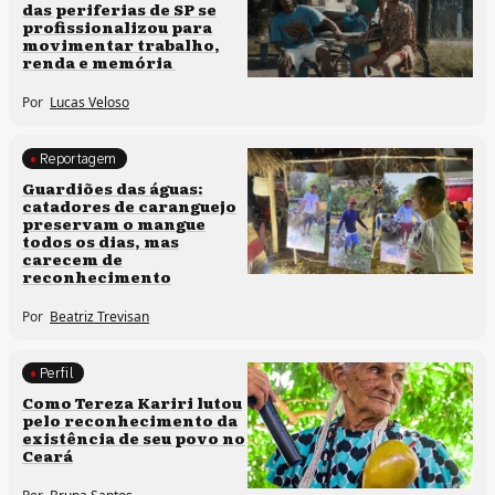
das periferias de SP se
profissionalizou para
movimentar trabalho,
renda e memória
Por
Lucas Veloso
Reportagem
Clima e cultura
Guardiões das águas:
catadores de caranguejo
preservam o mangue
todos os dias, mas
carecem de
reconhecimento
Por
Beatriz Trevisan
Perfil
Comunidades tradicionais
Como Tereza Kariri lutou
pelo reconhecimento da
existência de seu povo no
Ceará