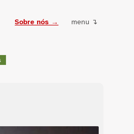
Sobre nós →
menu ↴
s