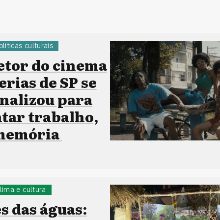
olíticas culturais
etor do cinema
erias de SP se
onalizou para
ar trabalho,
 memória
lima e cultura
s das águas: