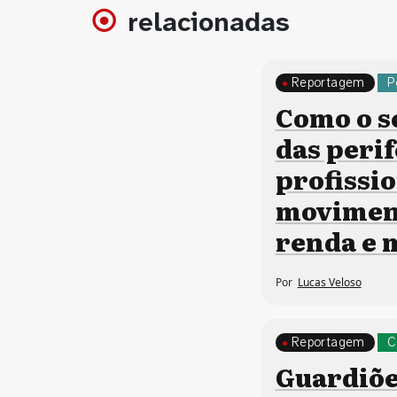
relacionadas
Reportagem
P
Como o s
das perif
profissi
moviment
renda e
Por
Lucas Veloso
Reportagem
C
Guardiõe