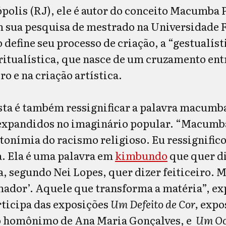
polis (RJ), ele é autor do conceito Macumba 
 sua pesquisa de mestrado na Universidade F
 define seu processo de criação, a “gestualíst
ritualística, que nasce de um cruzamento entr
iro e na criação artística.
ista é também ressignificar a palavra macumb
 expandidos no imaginário popular. “Macumb
onímia do racismo religioso. Eu ressignifico
ca. Ela é uma palavra em
kimbundo
que quer di
 segundo Nei Lopes, quer dizer feiticeiro. M
ador’. Aquele que transforma a matéria”, exp
ticipa das exposições
Um Defeito de Cor,
expos
ro homônimo de Ana Maria Gonçalves,
e
Um Oc