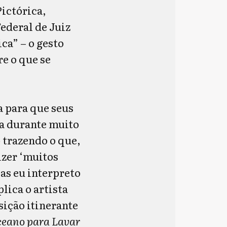
Pictórica,
ederal de Juiz
ica” – o gesto
e o que se
a para que seus
a durante muito
 trazendo o que,
zer ‘muitos
as eu interpreto
lica o artista
ição itinerante
eano para Lavar