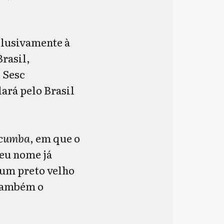
clusivamente à
rasil,
 Sesc
lará pelo Brasil
cumba
, em que o
Seu nome já
 um preto velho
 também o