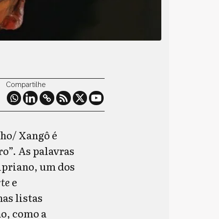
Compartilhe
nho/ Xangô é
ro”. As palavras
ipriano, um dos
rte
e
as listas
no, como a