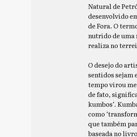
Natural de Petró
desenvolvido em
de Fora. O termo
nutrido de uma 
realiza no terre
O desejo do art
sentidos sejam
tempo virou met
de fato, signifi
kumbos’. Kumba,
como ‘transform
que também par
baseada no liv