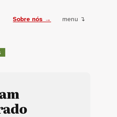
Sobre nós →
menu ↴
s
tam
rado