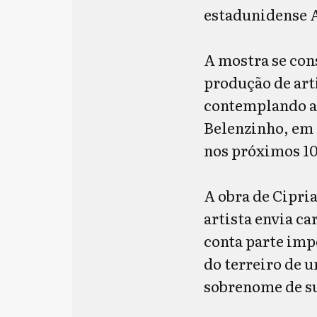
estadunidense 
A mostra se con
produção de art
contemplando a
Belenzinho, em S
nos próximos 10
A obra de Cipri
artista envia ca
conta parte imp
do terreiro de 
sobrenome de s