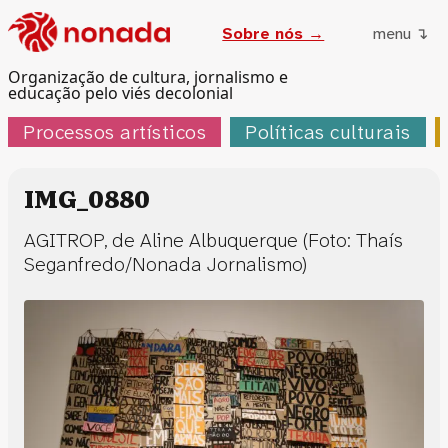
Sobre nós →
menu ↴
Organização de cultura, jornalismo e
educação pelo viés decolonial
Processos artísticos
Políticas culturais
IMG_0880
AGITROP, de Aline Albuquerque (Foto: Thaís
Seganfredo/Nonada Jornalismo)