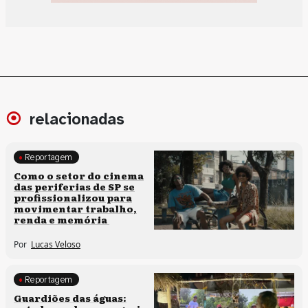
relacionadas
Reportagem
Políticas culturais
Como o setor do cinema
das periferias de SP se
profissionalizou para
movimentar trabalho,
renda e memória
Por
Lucas Veloso
Reportagem
Clima e cultura
Guardiões das águas: