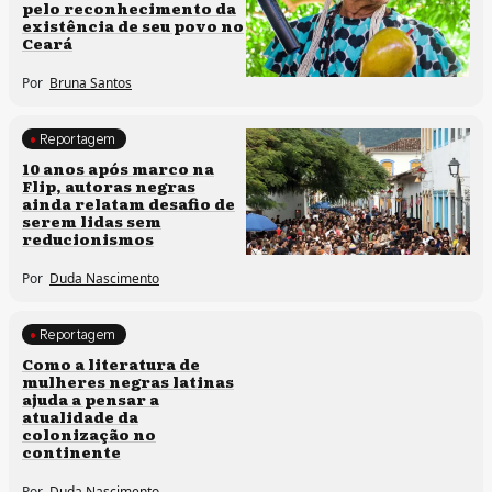
pelo reconhecimento da
existência de seu povo no
Ceará
Por
Bruna Santos
Reportagem
Processos artísticos
10 anos após marco na
Flip, autoras negras
ainda relatam desafio de
serem lidas sem
reducionismos
Por
Duda Nascimento
Reportagem
Direitos humanos
Como a literatura de
mulheres negras latinas
ajuda a pensar a
atualidade da
colonização no
continente
Por
Duda Nascimento