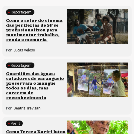
Reportagem
Políticas culturais
Como o setor do cinema
das periferias de SP se
profissionalizou para
movimentar trabalho,
renda e memória
Por
Lucas Veloso
Reportagem
Clima e cultura
Guardiões das águas:
catadores de caranguejo
preservam o mangue
todos os dias, mas
carecem de
reconhecimento
Por
Beatriz Trevisan
Perfil
Comunidades tradicionais
Como Tereza Kariri lutou