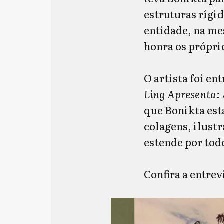
estruturas rígid
entidade, na me
honra os própri
O artista foi en
Ling Apresenta:
que Bonikta está
colagens, ilustr
estende por todo
Confira a entre