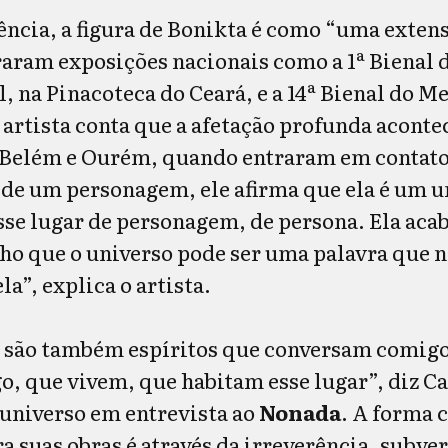
ência, a figura de Bonikta é como “uma extens
graram exposições nacionais como a 1ª Bienal 
, na Pinacoteca do Ceará, e a 14ª Bienal do M
 artista conta que a afetação profunda acon
e Belém e Ourém, quando entraram em contato
 de um personagem, ele afirma que ela é um u
esse lugar de personagem, de persona. Ela aca
cho que o universo pode ser uma palavra que n
a”, explica o artista.
] são também espíritos que conversam comigo
o, que vivem, que habitam esse lugar”, diz C
 universo em entrevista ao
Nonada
. A forma 
a suas obras é através da irreverência, subve