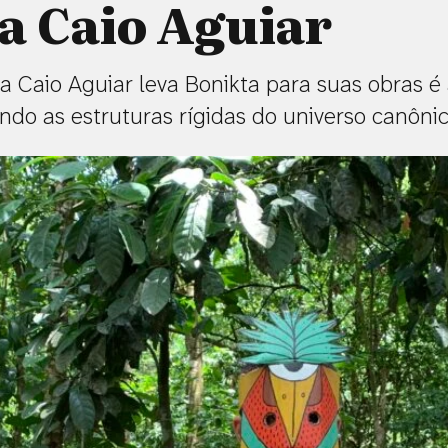
ta Caio Aguiar
a Caio Aguiar leva Bonikta para suas obras é
endo as estruturas rígidas do universo canôni