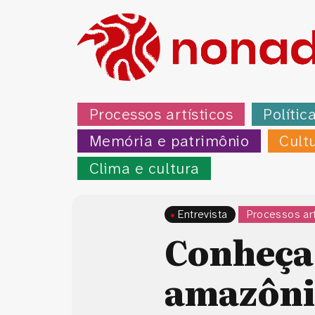
Processos artísticos
Polític
Memória e patrimônio
Cult
Clima e cultura
Entrevista
Processos art
Conheça 
amazôni