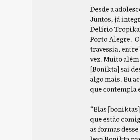
Desde a adolesc
Juntos, já inte
Delírio Tropikal
Porto Alegre. O
travessia, entr
vez. Muito além
[Bonikta] sai d
algo mais. Eu a
que contempla el
“Elas [boniktas
que estão comig
as formas desse
leva Bonikta par