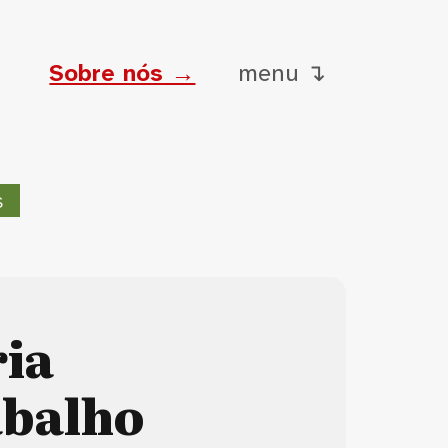
Sobre nós →
menu ↴
s
ria
abalho