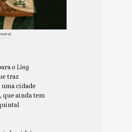
estre)
para o
Ling
ue traz
, uma cidade
, que ainda tem
quintal