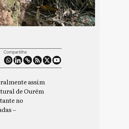
Compartilhe
geralmente assim
atural de Ourém
tante no
adas –