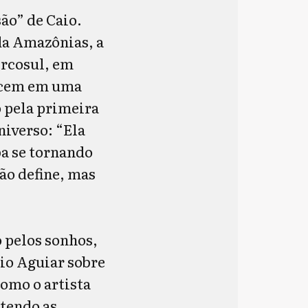
ão” de Caio.
da Amazônias, a
ercosul, em
tecem em uma
 pela primeira
niverso: “Ela
ba se tornando
ão define, mas
 pelos sonhos,
aio Aguiar sobre
como o artista
rtendo as