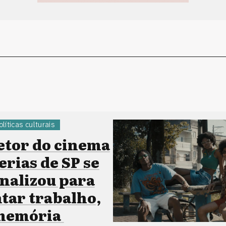
olíticas culturais
etor do cinema
erias de SP se
onalizou para
ar trabalho,
 memória