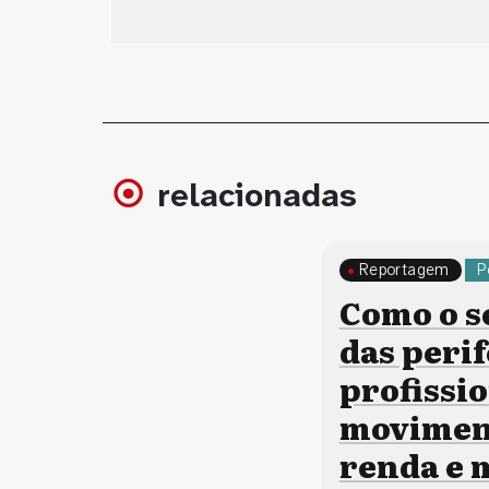
relacionadas
Reportagem
P
Como o s
das perif
profissi
moviment
renda e