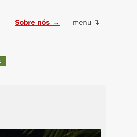
Sobre nós →
menu ↴
s