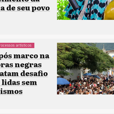
a de seu povo
rocessos artísticos
após marco na
oras negras
latam desafio
 lidas sem
nismos