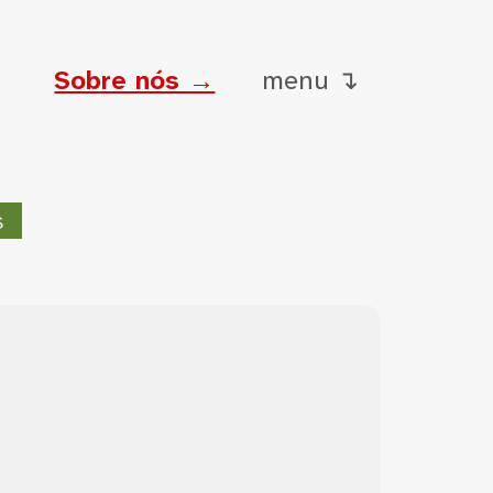
Sobre nós →
menu ↴
s