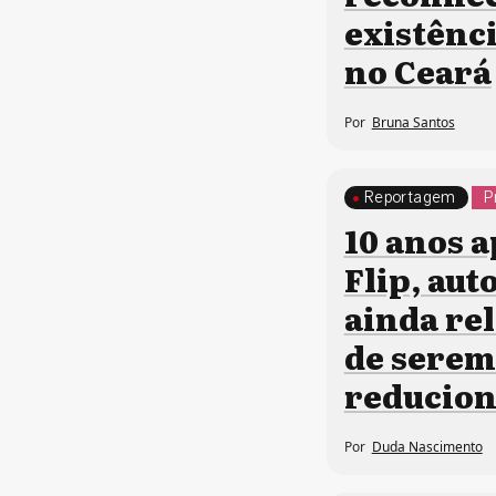
existênci
no Ceará
Por
Bruna Santos
Reportagem
P
10 anos 
Flip, aut
ainda re
de serem
reducio
Por
Duda Nascimento