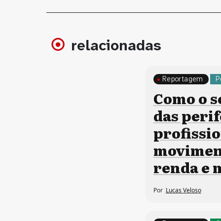
relacionadas
Reportagem
P
Como o s
das perif
profissi
moviment
renda e
Por
Lucas Veloso