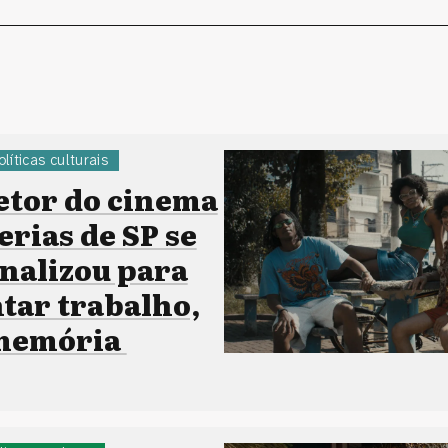
olíticas culturais
etor do cinema
erias de SP se
onalizou para
ar trabalho,
 memória