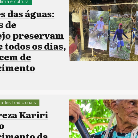
lima e cultura
s das águas:
s de
ejo preservam
 todos os dias,
cem de
cimento
ades tradicionais
eza Kariri
o
cimento da