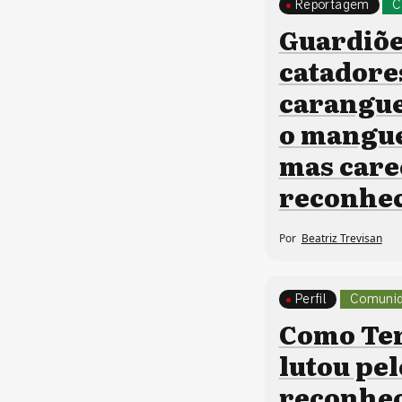
Reportagem
C
Guardiõe
catadore
carangu
o mangue
mas care
reconhe
Por
Beatriz Trevisan
Perfil
Comunid
Como Ter
lutou pel
reconhe