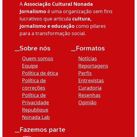
A
Associação Cultural Nonada
Jornalismo
é uma organização sem fins
lucrativos que articula
cultura,
jornalismo e educação
como pilares
para a transformação social.
__Sobre nós
__Formatos
Quem somos
Notícias
Equipe
Reportagens
Política de ética
Perfis
Política de
Entrevistas
correções
Curadoria
Política de
Resenhas
Privacidade
Opinião
Republique
Nonada Lab
__Fazemos parte