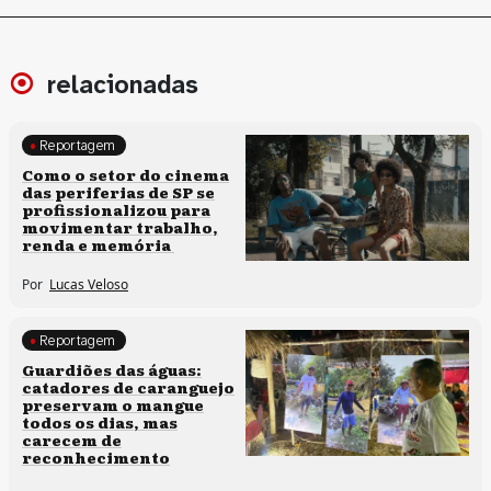
relacionadas
Reportagem
Políticas culturais
Como o setor do cinema
das periferias de SP se
profissionalizou para
movimentar trabalho,
renda e memória
Por
Lucas Veloso
Reportagem
Clima e cultura
Guardiões das águas:
catadores de caranguejo
preservam o mangue
todos os dias, mas
carecem de
reconhecimento