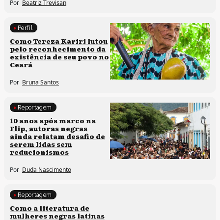
Por
Beatriz Trevisan
Perfil
Comunidades tradicionais
Como Tereza Kariri lutou
pelo reconhecimento da
existência de seu povo no
Ceará
Por
Bruna Santos
Reportagem
Processos artísticos
10 anos após marco na
Flip, autoras negras
ainda relatam desafio de
serem lidas sem
reducionismos
Por
Duda Nascimento
Reportagem
Direitos humanos
Como a literatura de
mulheres negras latinas