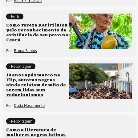
Por
Beatriz Trevisan
Perfil
Comunidades tradicionais
Como Tereza Kariri lutou
pelo reconhecimento da
existência de seu povo no
Ceará
Por
Bruna Santos
Reportagem
Processos artísticos
10 anos após marco na
Flip, autoras negras
ainda relatam desafio de
serem lidas sem
reducionismos
Por
Duda Nascimento
Reportagem
Direitos humanos
Como a literatura de
mulheres negras latinas