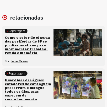
relacionadas
Reportagem
Políticas culturais
Como o setor do cinema
das periferias de SP se
profissionalizou para
movimentar trabalho,
renda e memória
Por
Lucas Veloso
Reportagem
Clima e cultura
Guardiões das águas:
catadores de caranguejo
preservam o mangue
todos os dias, mas
carecem de
reconhecimento