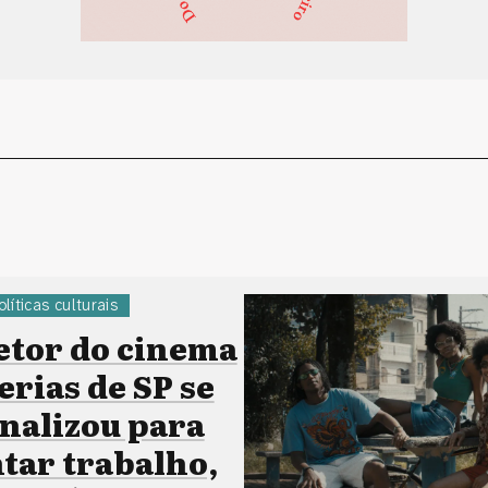
olíticas culturais
etor do cinema
erias de SP se
onalizou para
ar trabalho,