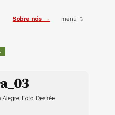
Sobre nós →
menu ↴
s
ra_03
 Alegre. Foto: Desirée