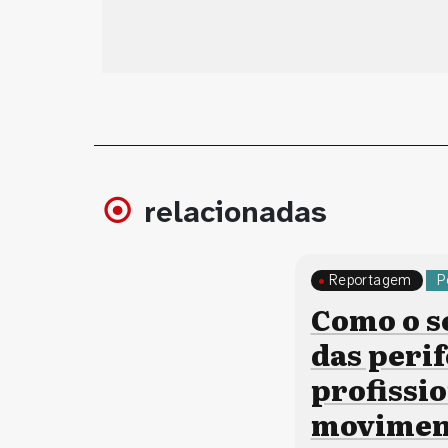
relacionadas
Reportagem
P
Como o s
das perif
profissi
moviment