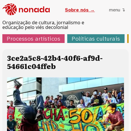
Sobre nós →
menu ↴
Organização de cultura, jornalismo e
educação pelo viés decolonial
Processos artísticos
Políticas culturais
3ce2a5c8-42b4-40f6-af9d-
54661c04ffeb