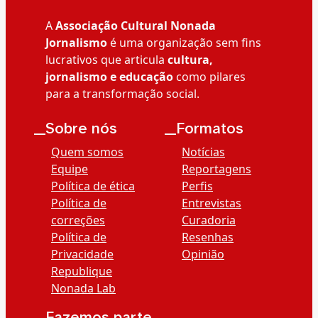
A
Associação Cultural Nonada
Jornalismo
é uma organização sem fins
lucrativos que articula
cultura,
jornalismo e educação
como pilares
para a transformação social.
__Sobre nós
__Formatos
Quem somos
Notícias
Equipe
Reportagens
Política de ética
Perfis
Política de
Entrevistas
correções
Curadoria
Política de
Resenhas
Privacidade
Opinião
Republique
Nonada Lab
__Fazemos parte