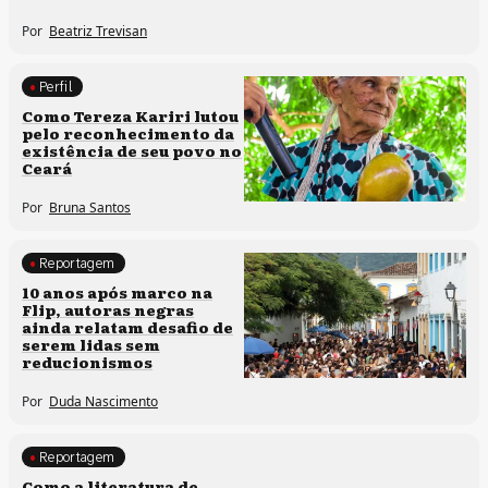
Por
Beatriz Trevisan
Perfil
Comunidades tradicionais
Como Tereza Kariri lutou
pelo reconhecimento da
existência de seu povo no
Ceará
Por
Bruna Santos
Reportagem
Processos artísticos
10 anos após marco na
Flip, autoras negras
ainda relatam desafio de
serem lidas sem
reducionismos
Por
Duda Nascimento
Reportagem
Direitos humanos
Como a literatura de