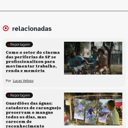
relacionadas
Reportagem
Políticas culturais
Como o setor do cinema
das periferias de SP se
profissionalizou para
movimentar trabalho,
renda e memória
Por
Lucas Veloso
Reportagem
Clima e cultura
Guardiões das águas:
catadores de caranguejo
preservam o mangue
todos os dias, mas
carecem de
reconhecimento