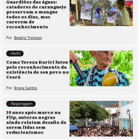
Clima e cultura
Guardiões das águas:
catadores de caranguejo
preservam o mangue
todos os dias, mas
carecem de
reconhecimento
Por
Beatriz Trevisan
Perfil
Comunidades tradicionais
Como Tereza Kariri lutou
pelo reconhecimento da
existência de seu povo no
Ceará
Por
Bruna Santos
Reportagem
Processos artísticos
10 anos após marco na
Flip, autoras negras
ainda relatam desafio de
serem lidas sem
reducionismos