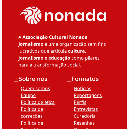
A
Associação Cultural Nonada
Jornalismo
é uma organização sem fins
lucrativos que articula
cultura,
jornalismo e educação
como pilares
para a transformação social.
__Sobre nós
__Formatos
Quem somos
Notícias
Equipe
Reportagens
Política de ética
Perfis
Política de
Entrevistas
correções
Curadoria
Política de
Resenhas