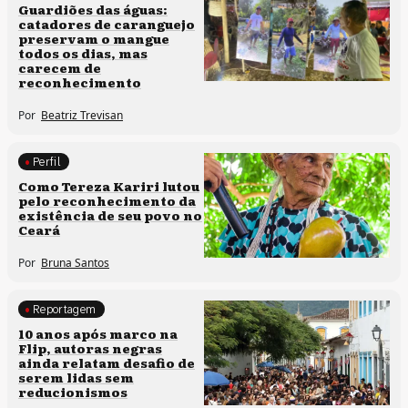
Clima e cultura
Guardiões das águas:
catadores de caranguejo
preservam o mangue
todos os dias, mas
carecem de
reconhecimento
Por
Beatriz Trevisan
Perfil
Comunidades tradicionais
Como Tereza Kariri lutou
pelo reconhecimento da
existência de seu povo no
Ceará
Por
Bruna Santos
Reportagem
Processos artísticos
10 anos após marco na
Flip, autoras negras
ainda relatam desafio de
serem lidas sem
reducionismos