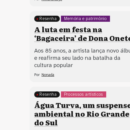
Resenha
Memória e patrimônio
Processos artísticos
A luta em festa na
‘Bagaceira’ de Dona Onet
Aos 85 anos, a artista lança novo ál
e reafirma seu lado na batalha da
cultura popular
Por
Nonada
Resenha
Processos artísticos
Água Turva, um suspens
ambiental no Rio Grande
do Sul