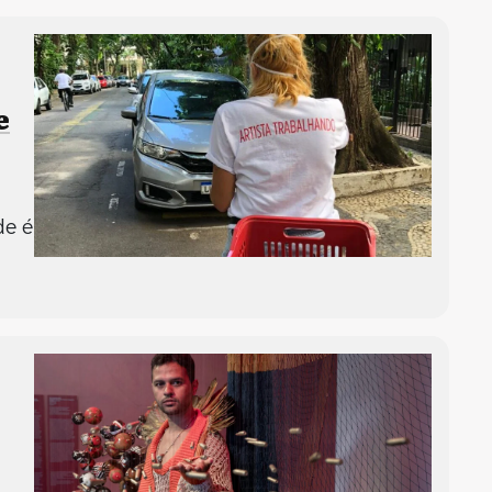
e
de é