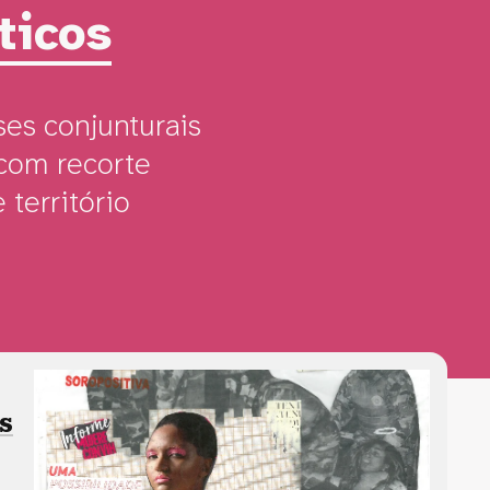
ticos
ses conjunturais
 com recorte
 território
s