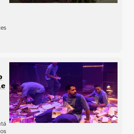
tes
o
le
utá
dos