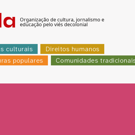
Organização de cultura, jornalismo e
educação pelo viés decolonial
as culturais
Direitos humanos
uras populares
Comunidades tradicionai