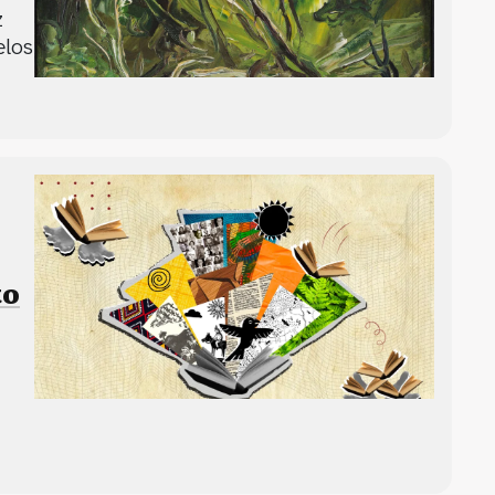
z
elos
to