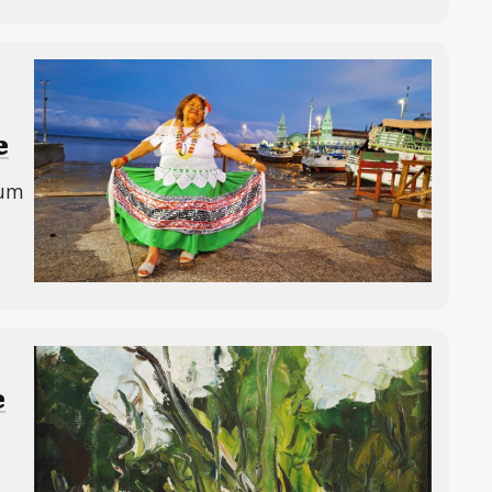
e
bum
e