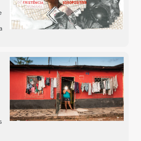
e
a
s