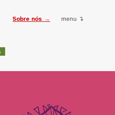
Sobre nós →
menu ↴
s