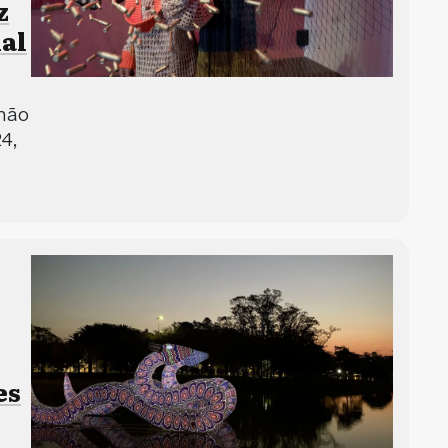
z
nal
lhão
4,
es