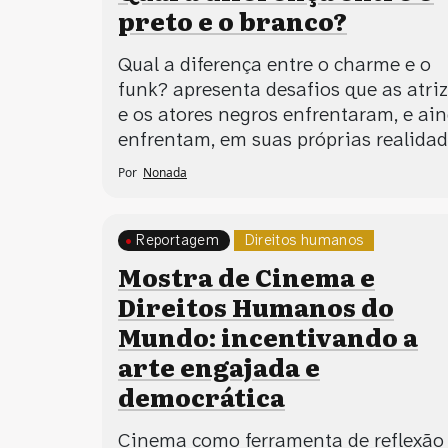
preto e o branco?
Qual a diferença entre o charme e o
funk? apresenta desafios que as atri
e os atores negros enfrentaram, e ai
enfrentam, em suas próprias realidad
Por
Nonada
Reportagem
Direitos humanos
Processos artísticos
Mostra de Cinema e
Direitos Humanos do
Mundo: incentivando a
arte engajada e
democrática
Cinema como ferramenta de reflexão