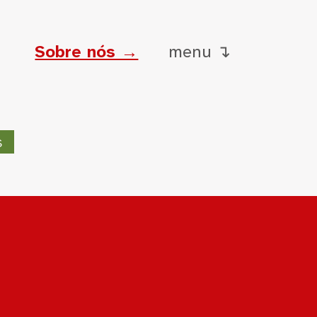
Sobre nós →
menu ↴
s