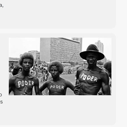
a,
o
os