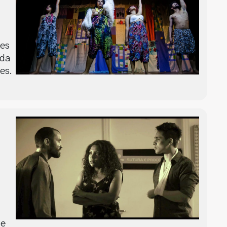
zes
nda
es.
 e