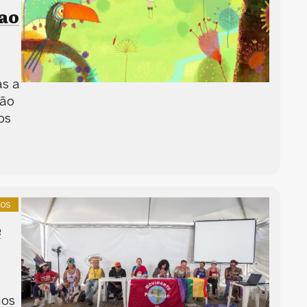
ao
as a
tão
os
nos
e
nos