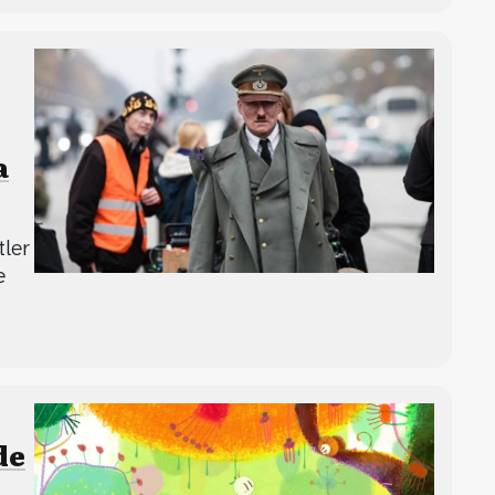
a
tler
e
de