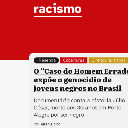
Tag:
racismo
Resenha
Coberturas
Direitos humanos
O “Caso do Homem Errad
expõe o genocídio de
jovens negros no Brasil
Documentário conta a história Júlio
César, morto aos 30 anos,em Porto
Alegre por ser negro
Por
Airan Albino