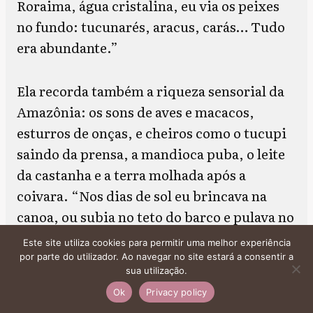
Roraima, água cristalina, eu via os peixes
no fundo: tucunarés, aracus, carás… Tudo
era abundante.”
Ela recorda também a riqueza sensorial da
Amazônia: os sons de aves e macacos,
esturros de onças, e cheiros como o tucupi
saindo da prensa, a mandioca puba, o leite
da castanha e a terra molhada após a
coivara. “Nos dias de sol eu brincava na
canoa, ou subia no teto do barco e pulava no
rio, ou cultivava flores e hortaliças
Este site utiliza cookies para permitir uma melhor experiência
plantadas na bacia. Comia açaí, buriti,
por parte do utilizador. Ao navegar no site estará a consentir a
sua utilização.
patauá e bacaba.”
Ok
Privacy policy