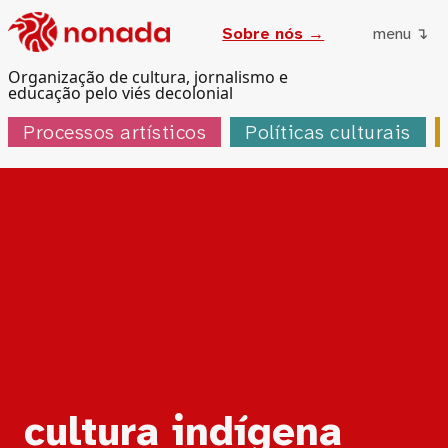
Sobre nós →
menu ↴
Organização de cultura, jornalismo e
educação pelo viés decolonial
Processos artísticos
Políticas culturais
Tag:
cultura indígena