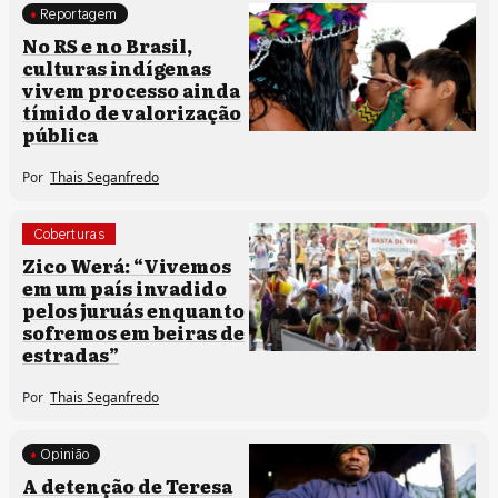
Reportagem
Comunidades tradicionais
No RS e no Brasil,
culturas indígenas
vivem processo ainda
tímido de valorização
pública
Por
Thais Seganfredo
Coberturas
Comunidades tradicionais
Zico Werá: “Vivemos
em um país invadido
pelos juruás enquanto
sofremos em beiras de
estradas”
Por
Thais Seganfredo
Opinião
Comunidades tradicionais
A detenção de Teresa