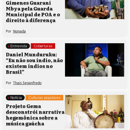
Direitos humanos
Gimenes Guarani
Mbya pela Guarda
Municipal de POA e o
direito à diferença
Por
Nonada
Entrevista
Coberturas
Comunidades tradicionais
Daniel Munduruku:
“Eu não sou índio, não
existem índios no
Brasil”
Por
Thais Seganfredo
Notícia
Culturas populares
Projeto Gema
desconstrói narrativa
hegemônica sobre a
música gaúcha