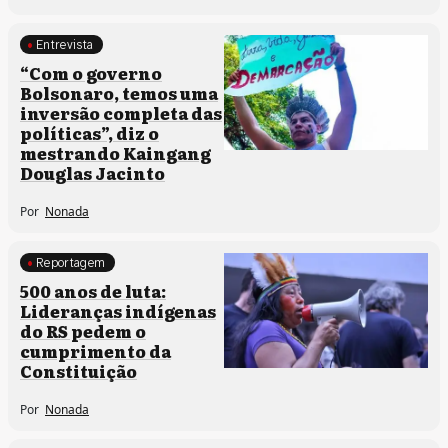
Entrevista
Comunidades tradicionais
“Com o governo
Bolsonaro, temos uma
inversão completa das
políticas”, diz o
mestrando Kaingang
Douglas Jacinto
Por
Nonada
Reportagem
Comunidades tradicionais
500 anos de luta:
Lideranças indígenas
do RS pedem o
cumprimento da
Constituição
Por
Nonada