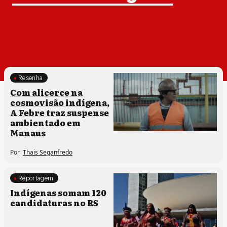
Resenha
Processos artísticos
Com alicerce na
cosmovisão indígena,
A Febre traz suspense
ambientado em
Manaus
Por
Thais Seganfredo
Reportagem
Comunidades tradicionais
Indígenas somam 120
candidaturas no RS