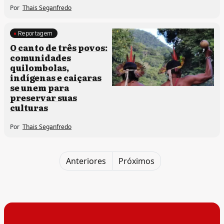
Por
Thais Seganfredo
Reportagem
Comunidades tradicionais
O canto de três povos:
comunidades
quilombolas,
indígenas e caiçaras
se unem para
preservar suas
culturas
Por
Thais Seganfredo
Anteriores
Próximos