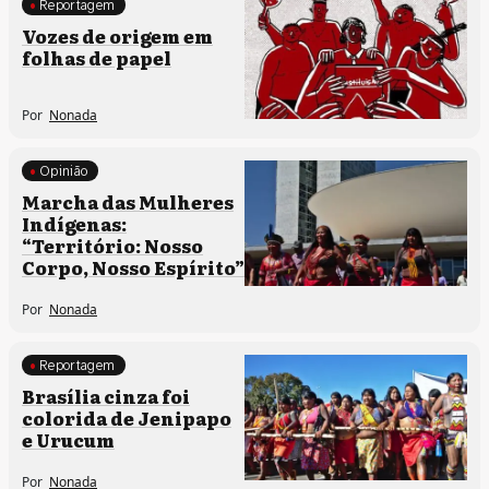
Reportagem
Comunidades tradicionais
Vozes de origem em
Processos artísticos
folhas de papel
Por
Nonada
Opinião
Comunidades tradicionais
Marcha das Mulheres
Indígenas:
“Território: Nosso
Corpo, Nosso Espírito”
Por
Nonada
Reportagem
Comunidades tradicionais
Brasília cinza foi
colorida de Jenipapo
e Urucum
Por
Nonada