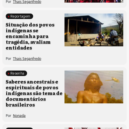
Por
Thais Seganfredo
Reportagem
Comunidades tradicionais
Situação dos povos
indígenas se
encaminha para
tragédia, avaliam
entidades
Por
Thais Seganfredo
Resenha
Comunidades tradicionais
Saberes ancestrais e
Processos artísticos
espirituais de povos
indígenas são tema de
documentários
brasileiros
Por
Nonada