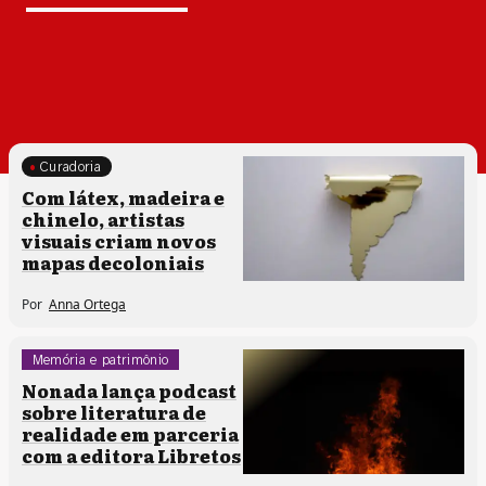
Curadoria
Processos artísticos
Com látex, madeira e
chinelo, artistas
visuais criam novos
mapas decoloniais
Por
Anna Ortega
Memória e patrimônio
Podcast
Nonada lança podcast
sobre literatura de
realidade em parceria
com a editora Libretos