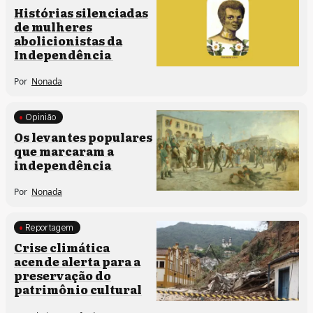
Memória e patrimônio
Histórias silenciadas
de mulheres
abolicionistas da
Independência
Por
Nonada
Opinião
Memória e patrimônio
Os levantes populares
que marcaram a
independência
Por
Nonada
Reportagem
Clima e cultura
Crise climática
Memória e patrimônio
acende alerta para a
preservação do
Políticas culturais
patrimônio cultural