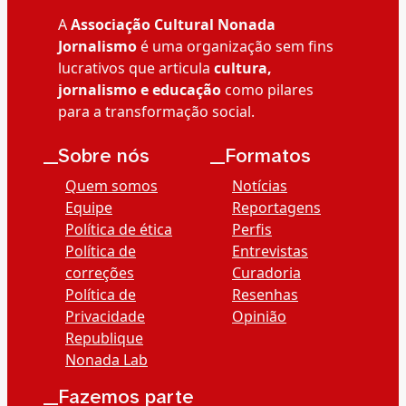
A
Associação Cultural Nonada
Jornalismo
é uma organização sem fins
lucrativos que articula
cultura,
jornalismo e educação
como pilares
para a transformação social.
__Sobre nós
__Formatos
Quem somos
Notícias
Equipe
Reportagens
Política de ética
Perfis
Política de
Entrevistas
correções
Curadoria
Política de
Resenhas
Privacidade
Opinião
Republique
Nonada Lab
__Fazemos parte