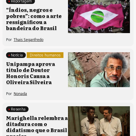
Reportagem
Processos artísticos
“Índios, negros e
pobres”: como a arte
ressignificou a
bandeira do Brasil
Por
Thais Seganfredo
Notícia
Direitos humanos
Unipampa aprova
título de Doutor
Honoris Causa a
Oliveira Silveira
Por
Nonada
Resenha
Processos artísticos
Marighella relembra a
ditadura com o
didatismo que o Brasil
precisa