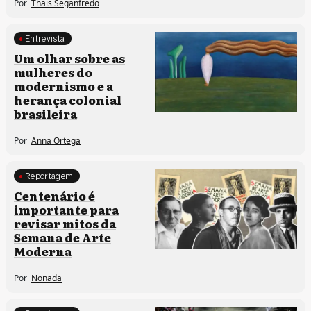
Por
Thais Seganfredo
Entrevista
Memória e patrimônio
Um olhar sobre as
mulheres do
modernismo e a
herança colonial
brasileira
Por
Anna Ortega
Reportagem
Memória e patrimônio
Centenário é
importante para
revisar mitos da
Semana de Arte
Moderna
Por
Nonada