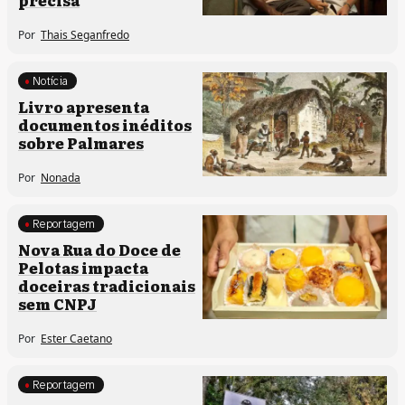
Por
Thais Seganfredo
Notícia
Memória e patrimônio
Livro apresenta
documentos inéditos
sobre Palmares
Por
Nonada
Reportagem
Memória e patrimônio
Nova Rua do Doce de
Pelotas impacta
doceiras tradicionais
sem CNPJ
Por
Ester Caetano
Reportagem
Políticas culturais