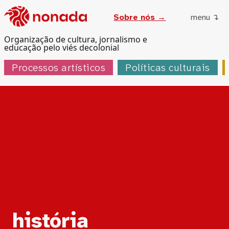
Sobre nós →
menu ↴
Organização de cultura, jornalismo e
educação pelo viés decolonial
Processos artísticos
Políticas culturais
Tag:
história